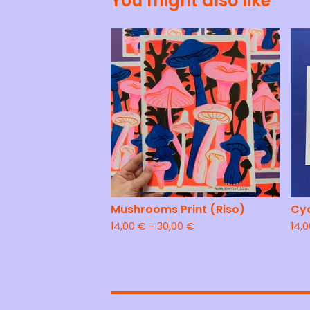
You might also like
Mushrooms Print (Riso)
Cyc
14,00
€
- 30,00
€
14,