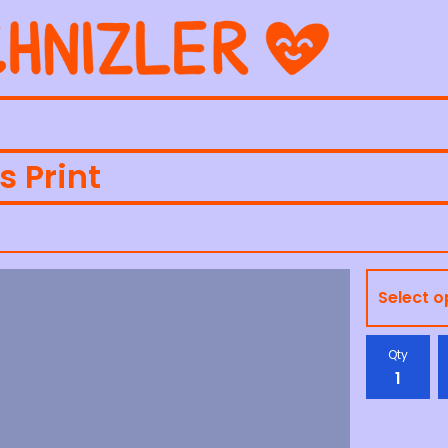
s Print
Qty