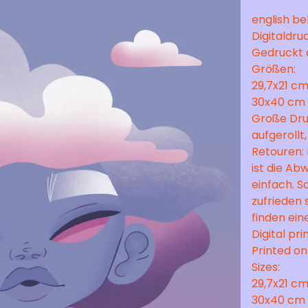
english b
Digitaldru
Gedruckt 
Größen:
29,7x21 cm
30x40 cm
Große Dru
aufgerollt,
Retouren:
ist die Ab
einfach. S
zufrieden 
finden ein
Digital pri
Printed on
Sizes:
29,7x21 cm
30x40 cm