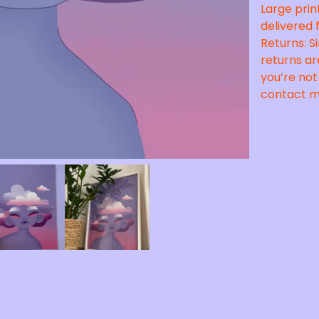
Large print
delivered f
Returns: 
returns ar
you’re not
contact me