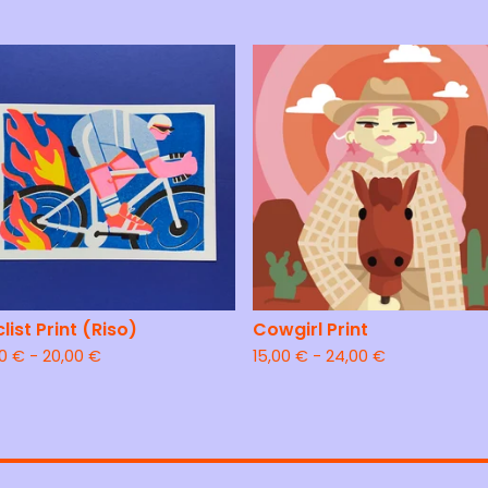
list Print (Riso)
Cowgirl Print
00
€
- 20,00
€
15,00
€
- 24,00
€